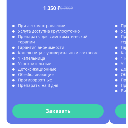
1 350 ₽
2 700₽
При легком отравлении
При
Услуга доступна круглосуточно
Усл
Препараты для симптоматической
Пре
терапии
те
Гарантия анонимности
Гар
Капельница с универсальным составом
Кап
1 капельница
1 к
Успокоительные
Усп
Детоксикационные
Де
Обезболивающие
Об
Противорвотные
Пр
Препараты на 3 дня
Пре
Ви
Заказать