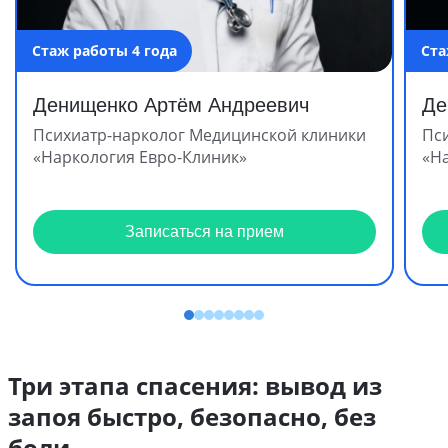
Стаж работы 4 года
Ста
Денищенко Артём Андреевич
Де
Психиатр-нарколог Медицинской клиники
Пс
«Наркология Евро-Клиник»
«Н
Записаться на прием
Три этапа спасения: вывод из
запоя быстро, безопасно, без
боли