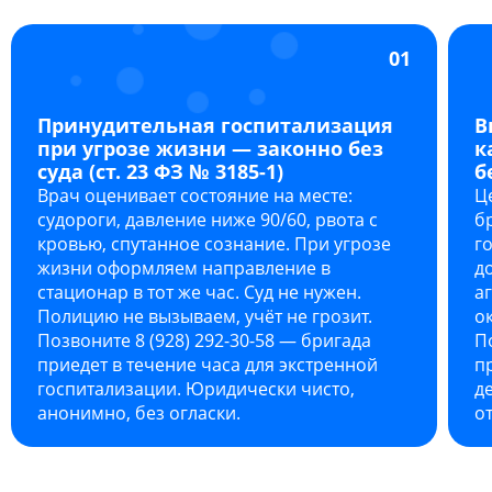
01
Принудительная госпитализация
В
при угрозе жизни — законно без
к
суда (ст. 23 ФЗ № 3185-1)
б
Врач оценивает состояние на месте:
Ц
судороги, давление ниже 90/60, рвота с
б
кровью, спутанное сознание. При угрозе
г
жизни оформляем направление в
д
стационар в тот же час. Суд не нужен.
а
Полицию не вызываем, учёт не грозит.
о
Позвоните 8 (928) 292-30-58 — бригада
П
приедет в течение часа для экстренной
п
госпитализации. Юридически чисто,
д
анонимно, без огласки.
о