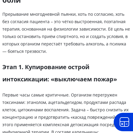
Прерывание многодневной пьянки, хоть по согласию, хоть
без согласия пациента – это чётко выстроенная, поэтапная
терапия, основанная на физиологии зависимости. Её цель не
только остановить приём спиртного, но и создать условия, в
которых организм перестаёт требовать алкоголь, а психика
— бояться трезвости.
Этап 1. Купирование острой
интоксикации: «выключаем пожар»
Первые часы самые критичные. Организм перегружен
токсинами: этанолом, ацетальдегидом, продуктами распада
клеток, цитокинами воспаления. Задача – быстро снизить их
концентрацию и предотвратить «каскад повреждений». Для
этого применяется комплексная детоксикация посредством
инфузионной терапии. В составе капельницы: