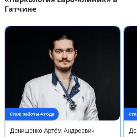
Гатчине
Стаж работы 4 года
Ста
Денищенко Артём Андреевич
Де