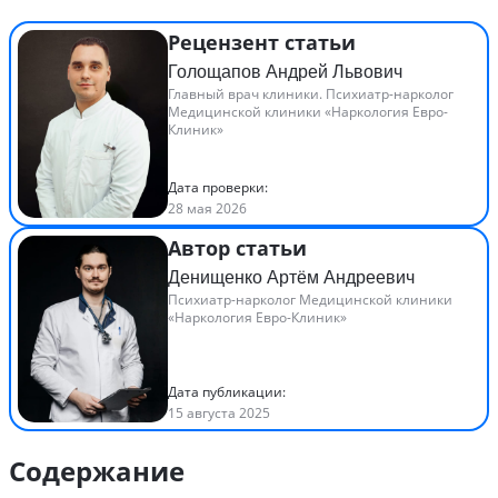
Рецензент статьи
Голощапов Андрей Львович
Главный врач клиники. Психиатр-нарколог
Медицинской клиники «Наркология Евро-
Клиник»
Дата проверки:
28 мая 2026
Автор статьи
Денищенко Артём Андреевич
Психиатр-нарколог Медицинской клиники
«Наркология Евро-Клиник»
Дата публикации:
15 августа 2025
Содержание