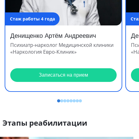
Стаж работы 4 года
Ста
Денищенко Артём Андреевич
Де
Психиатр-нарколог Медицинской клиники
Пс
«Наркология Евро-Клиник»
«Н
Записаться на прием
Этапы реабилитации