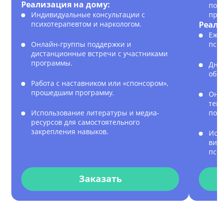
Реализация на дому:
пол
Индивидуальные консультации с
пре
психотерапевтом и наркологом.
Реал
Еже
Онлайн-группы поддержки и
пси
дистанционные встречи с участниками
программы.
Дне
обр
Работа с наставником или «спонсором»,
прошедшим программу.
Онл
тек
Использование литературы и медиа-
под
ресурсов для самостоятельного
закрепления навыков.
Исп
вид
пси
Заказать