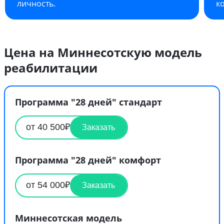
личность.
к
Цена на Миннесотскую модель
реабилитации
Программа "28 дней" стандарт
от 40 500₽
Заказать
Программа "28 дней" комфорт
от 54 000₽
Заказать
Миннесотская модель