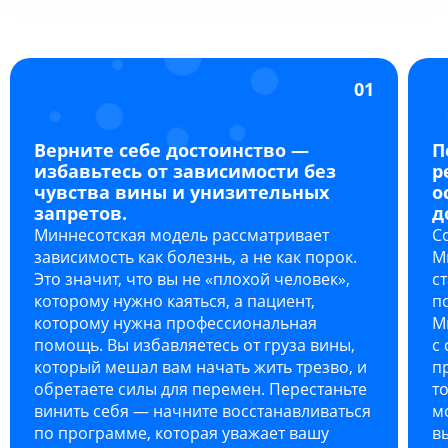
01
Верните себе достоинство —
П
избавьтесь от зависимости без
р
чувства вины и унизительных
о
запретов.
д
Миннесотская модель рассматривает
С
зависимость как болезнь, а не как порок.
М
Это значит, что вы не «плохой человек»,
с
которому нужно каяться, а пациент,
п
которому нужна профессиональная
М
помощь. Вы избавляетесь от груза вины,
с
который мешал вам начать жить трезво, и
п
обретаете силы для перемен. Перестаньте
т
винить себя — начните восстанавливаться
м
по программе, которая уважает вашу
в