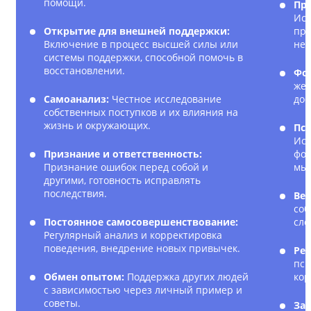
помощи.
Пр
Исс
Открытие для внешней поддержки:
при
Включение в процесс высшей силы или
нег
системы поддержки, способной помочь в
восстановлении.
Фо
жел
Самоанализ:
Честное исследование
дос
собственных поступков и их влияния на
жизнь и окружающих.
Пс
Исп
Признание и ответственность:
фор
Признание ошибок перед собой и
мы
другими, готовность исправлять
последствия.
Вед
соб
Постоянное самосовершенствование:
сло
Регулярный анализ и корректировка
поведения, внедрение новых привычек.
Рег
пси
Обмен опытом:
Поддержка других людей
кор
с зависимостью через личный пример и
советы.
Зак