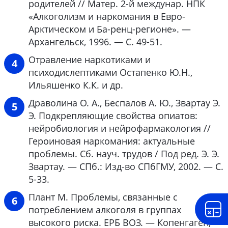
родителей // Матер. 2-й междунар. НПК
«Алкоголизм и наркомания в Евро-
Арктическом и Ба-ренц-регионе». —
Архангельск, 1996. — С. 49-51.
Отравление наркотиками и
психодислептиками Остапенко Ю.Н.,
Ильяшенко К.К. и др.
Драволина О. А., Беспалов А. Ю., Звартау Э.
Э. Подкрепляющие свойства опиатов:
нейробиология и нейрофармакология //
Героиновая наркомания: актуальные
проблемы. Сб. науч. трудов / Под ред. Э. Э.
Звартау. — СПб.: Изд-во СПбГМУ, 2002. — С.
5-33.
Плант М. Проблемы, связанные с
потреблением алкоголя в группах
высокого риска. ЕРБ ВОЗ. — Копенгаген,