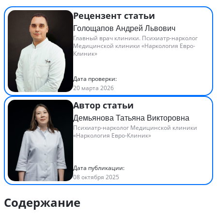
Рецензент статьи
Голощапов Андрей Львович
Главный врач клиники. Психиатр-нарколог
Медицинской клиники «Наркология Евро-
Клиник»
Дата проверки:
20 марта 2026
Автор статьи
Демьянова Татьяна Викторовна
Психиатр-нарколог Медицинской клиники
«Наркология Евро-Клиник»
Дата публикации:
08 октября 2025
Содержание