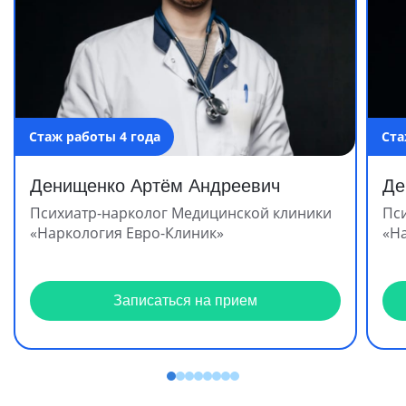
Стаж работы 4 года
Ста
Денищенко Артём Андреевич
Де
Психиатр-нарколог Медицинской клиники
Пс
«Наркология Евро-Клиник»
«Н
Записаться на прием