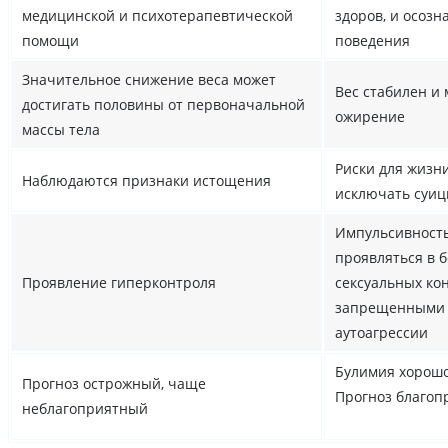
медицинской и психотерапевтической
здоров, и осозн
помощи
поведения
Значительное снижение веса может
Вес стабилен и
достигать половины от первоначальной
ожирение
массы тела
Риски для жизн
Наблюдаются признаки истощения
исключать суиц
Импульсивность
проявляться в 
Проявление гиперконтроля
сексуальных ко
запрещенными 
аутоагрессии
Булимия хорошо
Прогноз острожный, чаще
Прогноз благо
неблагоприятный