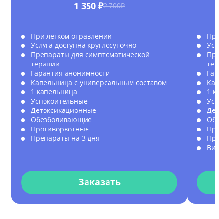
1 350 ₽
2 700₽
При легком отравлении
При
Услуга доступна круглосуточно
Усл
Препараты для симптоматической
Пре
терапии
те
Гарантия анонимности
Гар
Капельница с универсальным составом
Кап
1 капельница
1 к
Успокоительные
Усп
Детоксикационные
Де
Обезболивающие
Об
Противорвотные
Пр
Препараты на 3 дня
Пре
Ви
Заказать