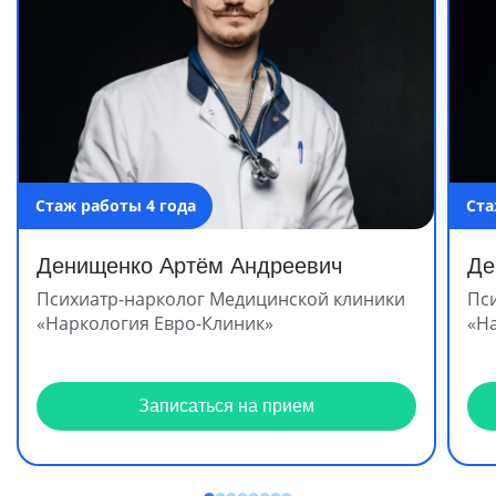
Стаж работы 4 года
Ста
Денищенко Артём Андреевич
Де
Психиатр-нарколог Медицинской клиники
Пс
«Наркология Евро-Клиник»
«Н
Записаться на прием