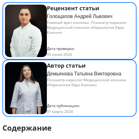
Рецензент статьи
Голощапов Андрей Львович
Главный врач клиники. Психиатр-нарколог
Медицинской клиники «Наркология Евро-
Клиник»
Дата проверки:
05 июня 2026
Автор статьи
Демьянова Татьяна Викторовна
Психиатр-нарколог Медицинской клиники
«Наркология Евро-Клиник»
Дата публикации:
01 марта 2024
Содержание