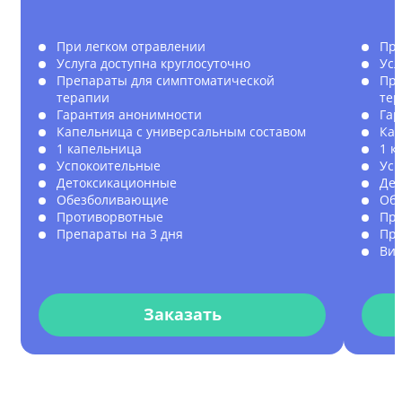
При легком отравлении
При
Услуга доступна круглосуточно
Усл
Препараты для симптоматической
Пре
терапии
те
Гарантия анонимности
Гар
Капельница с универсальным составом
Кап
1 капельница
1 к
Успокоительные
Усп
Детоксикационные
Де
Обезболивающие
Об
Противорвотные
Пр
Препараты на 3 дня
Пре
Ви
Заказать