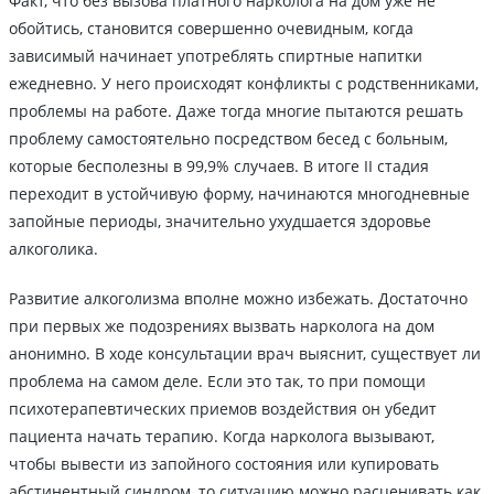
Факт, что без вызова платного нарколога на дом уже не
обойтись, становится совершенно очевидным, когда
зависимый начинает употреблять спиртные напитки
ежедневно. У него происходят конфликты с родственниками,
проблемы на работе. Даже тогда многие пытаются решать
проблему самостоятельно посредством бесед с больным,
которые бесполезны в 99,9% случаев. В итоге II стадия
переходит в устойчивую форму, начинаются многодневные
запойные периоды, значительно ухудшается здоровье
алкоголика.
Развитие алкоголизма вполне можно избежать. Достаточно
при первых же подозрениях вызвать нарколога на дом
анонимно. В ходе консультации врач выяснит, существует ли
проблема на самом деле. Если это так, то при помощи
психотерапевтических приемов воздействия он убедит
пациента начать терапию. Когда нарколога вызывают,
чтобы вывести из запойного состояния или купировать
абстинентный синдром, то ситуацию можно расценивать как