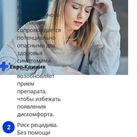
приема
лекарственного
препарата
сопровождается
потенциально
опасными для
здоровья
симптомами.
Пациент
возобновляет
прием
препарата,
чтобы избежать
появления
дискомфорта.
Риск рецидива.
Без помощи