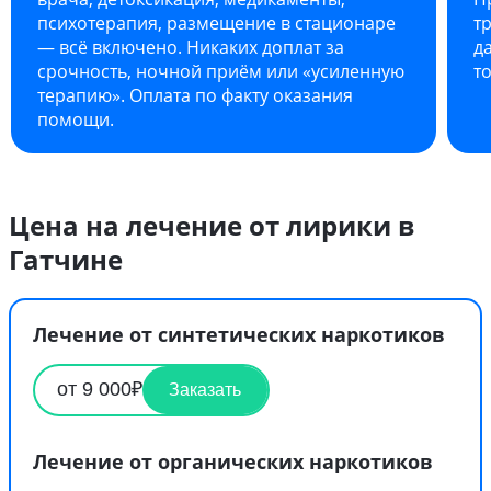
психотерапия, размещение в стационаре
т
— всё включено. Никаких доплат за
д
срочность, ночной приём или «усиленную
т
терапию». Оплата по факту оказания
помощи.
Цена на лечение от лирики в
Гатчине
Лечение от синтетических наркотиков
от 9 000₽
Заказать
Лечение от органических наркотиков