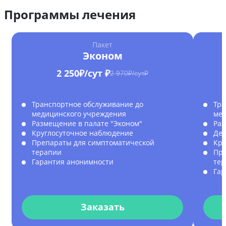
Программы лечения
Пакет
Эконом
2 250₽/сут ₽
2 970₽/сут₽
Транспортное обслуживание до
Тра
медицинского учреждения
мед
Размещение в палате "Эконом"
Раз
Круглосуточное наблюдение
Дет
Препараты для симптоматической
Кру
терапии
Пре
Гарантия анонимности
те
Гар
Заказать