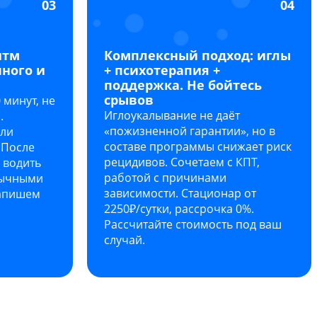
03
04
итм
Комплексный подход: иглы
чного и
+ психотерапия +
поддержка. Не бойтесь
срывов
 минут, не
Иглоукалывание не даёт
.
«пожизненной гарантии», но в
или
составе программы снижает риск
 После
рецидивов. Сочетаем с КПТ,
 водить
работой с причинами
бычными
зависимости. Стационар от
запишем
2250₽/сутки, рассрочка 0%.
Рассчитайте стоимость под ваш
случай.