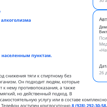
30 
е
Авт
 алкоголизма
Дем
Вик
Пси
Мед
«На
 населенным пунктам.
Дат
26 
од снижения тяги к спиртному без
рганизм. Он подходит людям, которые
 к нему противопоказания, а также
 мягкий, но действенный подход. В
самостоятельную услугу или в составе комплексно
Телефон доступен круглосуточно
8 (928) 292-30-58