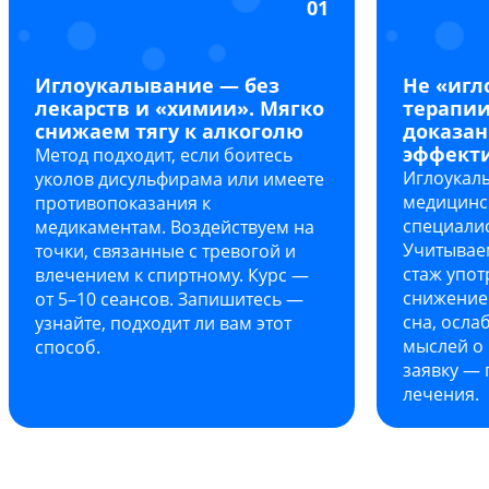
01
Иглоукалывание — без
Не «игл
лекарств и «химии». Мягко
терапии
снижаем тягу к алкоголю
доказа
эффект
Метод подходит, если боитесь
Иглоукал
уколов дисульфирама или имеете
медицинс
противопоказания к
специалис
медикаментам. Воздействуем на
Учитываем
точки, связанные с тревогой и
стаж упот
влечением к спиртному. Курс —
снижение
от 5–10 сеансов. Запишитесь —
сна, осла
узнайте, подходит ли вам этот
мыслей о 
способ.
заявку — 
лечения.