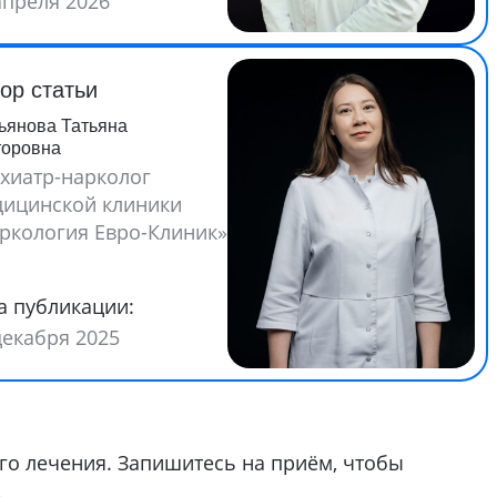
апреля 2026
ор статьи
ьянова Татьяна
торовна
хиатр-нарколог
ицинской клиники
ркология Евро-Клиник»
а публикации:
декабря 2025
го лечения. Запишитесь на приём, чтобы
.