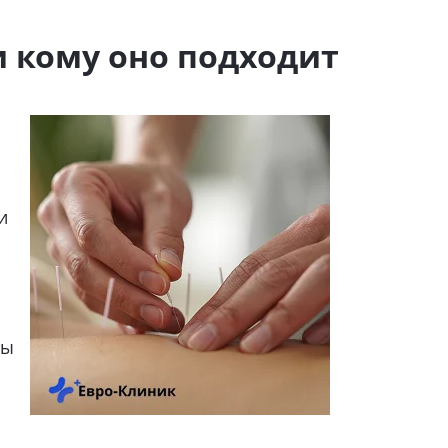
 кому оно подходит
и
сы