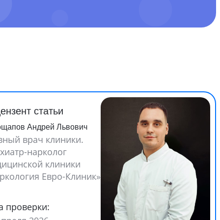
ензент статьи
ощапов Андрей Львович
вный врач клиники.
хиатр-нарколог
ицинской клиники
ркология Евро-Клиник»
а проверки: