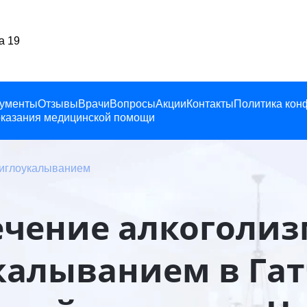
а, Ленина 19
ументы
Отзывы
Врачи
Вопросы
Акции
Контакты
Политика кон
казания медицинской помощи
 иглоукалыванием
ечение алкоголиз
калыванием в Гат