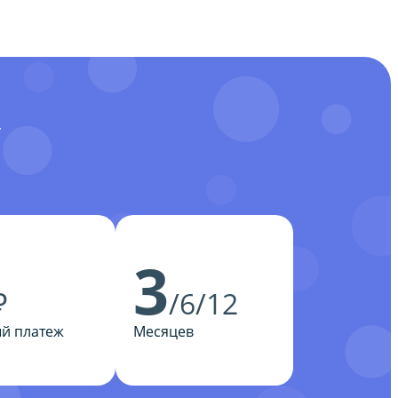
У
3
₽
/6/12
й платеж
Месяцев