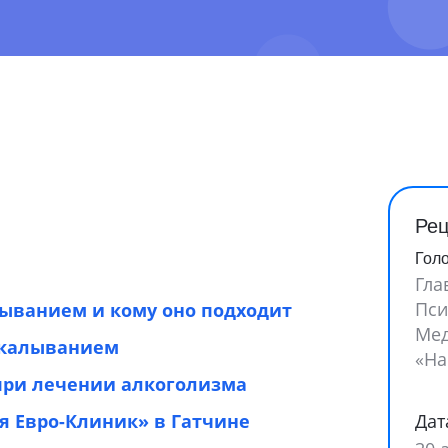
Рец
Гол
Гла
Пси
лыванием и кому оно подходит
Мед
укалыванием
«На
при лечении алкоголизма
Дат
 Евро-Клиник» в Гатчине