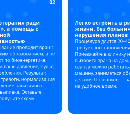
02
отерапия ради
Легко встроить в р
», а помощь с
жизни. Без больни
нной
нарушения планов
ивностью
Процедура длится 20–40
ывание проводит врач с
требует восстановления
ким образованием, а не
Приезжайте в клинику 
т по биоэнергетике.
вызовите врача на дом.
 ваше давление, пульс,
сеанса можно работать,
ребления. Результат:
машину, заниматься о
 тревоги, нормализация
делами. Позвоните — 
бление навязчивых
на удобное время.
выпивке. Оставьте
получите схему